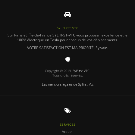
SYLFIRST VTC
Sur Paris et l'Île-de-France SYLFIRST-VTC vous propose l'excellence et le
100% électrique en Tesla pour chacun de vos déplacements.
VOTRE SATISFACTION EST MA PRIORITÉ.
Sylvain.
Copyright © 2019.
SylFirst VTC
.
Tous droits réservés.
Les mentions légales de Sylfirst-Vtc
SERVICES
Accueil