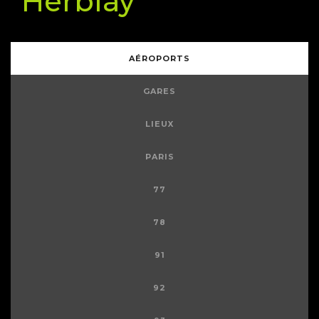
Herblay
AÉROPORTS
GARES
LIEUX
PARIS
77
78
91
92