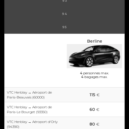
93
94
95
Berline
4
personnes max.
4
bagages max.
VTC Herblay → Aéroport de
115
€
Paris-Beauvais (60000)
VTC Herblay → Aéroport de
60
€
Paris-Le Bourget (93350)
VTC Herblay → Aéroport d'Orly
80
€
(94390)