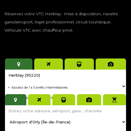
Réservez votre VTC Herblay : mise à disposition, navette
gare/aéroport, trajet professionnel, circuit touristique.
Véhicule VTC avec chauffeur privé.
Tarif fixe et immédiat.
Réservation minimum 4 heures avant
sinon contactez-moi au
06 98 19 60 47
pour un trajet
immédiat
.
Ajoutez de 1 à 5 arrêts intermédiaires.
+
+
Renseignez Passagers / Bagages, par défaut : 1 adulte, 0 bagage.