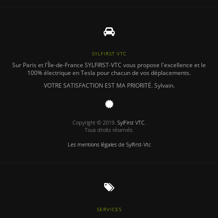
SYLFIRST VTC
Sur Paris et l'Île-de-France SYLFIRST-VTC vous propose l'excellence et le
100% électrique en Tesla pour chacun de vos déplacements.
VOTRE SATISFACTION EST MA PRIORITÉ.
Sylvain.
Copyright © 2019.
SylFirst VTC
.
Tous droits réservés.
Les mentions légales de Sylfirst-Vtc
SERVICES