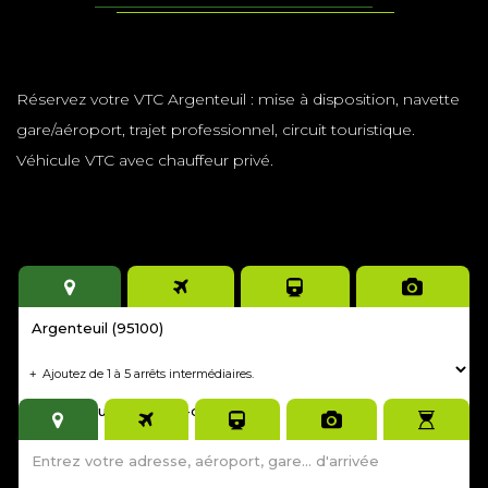
Réservez votre VTC Argenteuil : mise à disposition, navette
gare/aéroport, trajet professionnel, circuit touristique.
Véhicule VTC avec chauffeur privé.
Tarif fixe et immédiat.
Réservation minimum 4 heures avant
sinon contactez-moi au
06 98 19 60 47
pour un trajet
immédiat
.
Ajoutez de 1 à 5 arrêts intermédiaires.
+