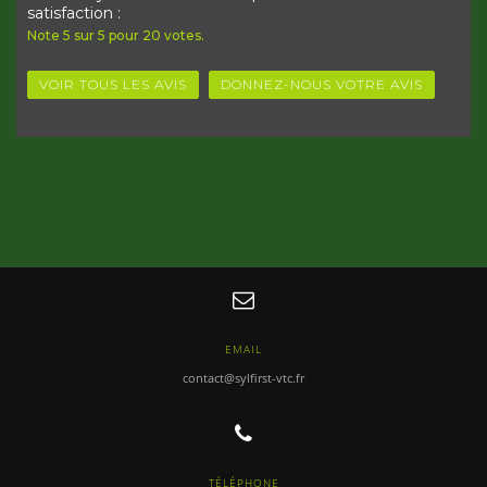
satisfaction :
Note
5
sur
5
pour
20
votes.
VOIR TOUS LES AVIS
DONNEZ-NOUS VOTRE AVIS
EMAIL
contact@sylfirst-vtc.fr
TÉLÉPHONE