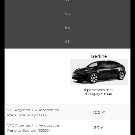
92
93
94
95
Berline
4
personnes max.
4
bagages max.
VTC Argenteuil → Aéroport de
100
€
Paris-Beauvais (60000)
VTC Argenteuil → Aéroport de
60
€
Paris-Le Bourget (93350)