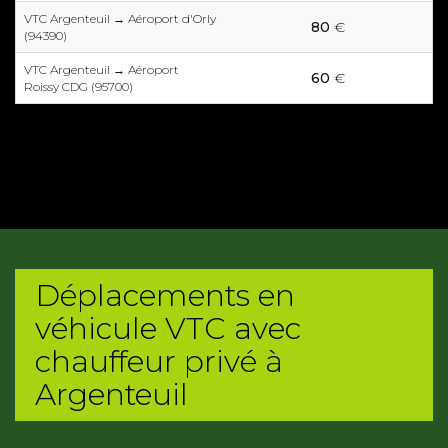
VTC Argenteuil → Aéroport d'Orly
80
€
(94390)
VTC Argenteuil → Aéroport
60
€
Roissy CDG (95700)
Déplacements en
véhicule VTC avec
chauffeur privé à
Argenteuil