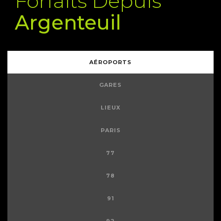
Forfaits Depuis
Argenteuil
AÉROPORTS
GARES
LIEUX
PARIS
77
78
91