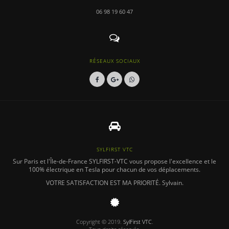
06 98 19 60 47
RÉSEAUX SOCIAUX
SYLFIRST VTC
Sur Paris et l'Île-de-France SYLFIRST-VTC vous propose l'excellence et le
100% électrique en Tesla pour chacun de vos déplacements.
VOTRE SATISFACTION EST MA PRIORITÉ.
Sylvain.
Copyright © 2019.
SylFirst VTC
.